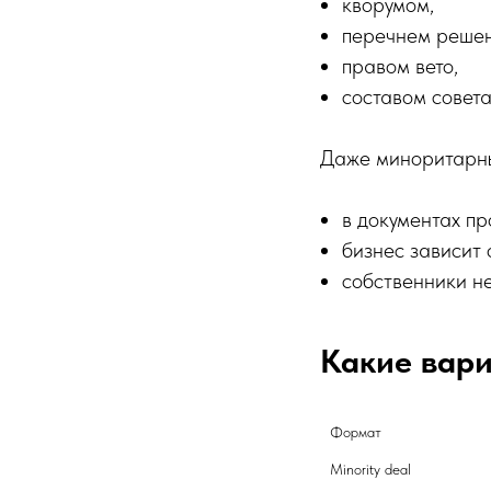
кворумом,
перечнем решен
правом вето,
составом совета
Даже миноритарный
в документах п
бизнес зависит 
собственники н
Какие вари
Формат