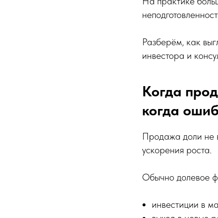
На практике больш
неподготовленност
Разберём, как выг
инвестора и консу
Когда прод
когда оши
Продажа доли не в
ускорения роста.
Обычно долевое ф
инвестиции в м