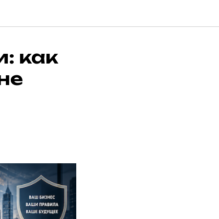
: как
не