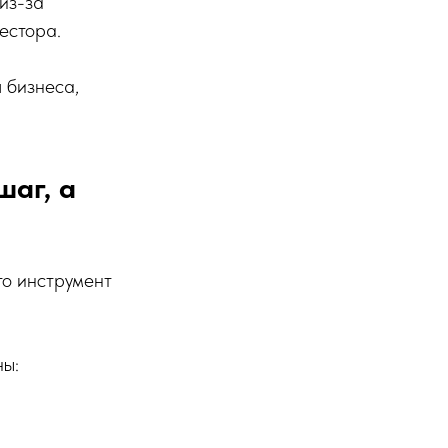
из-за
естора.
 бизнеса,
шаг, а
то инструмент
ны: